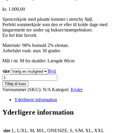
kr.
1.000,00
Spencerkjole med påsatte lommer i stretchy fløjl.
Perfekt sommerkjole som den er eller til kolde dage med
langærmede tee under og bukser/strømpebukser.
En hel klar favorit.
Materiale: 98% bomuld 2% elestan.
Anbefalet vask: max 30 grader.
Mål i str. M fra skulder: Længde 86cm
size
Ryd
Spencer
kjole
Tilføj til kurv
råhvid
Varenummer (SKU):
N/A
Kategori:
Kjoler
fløjl
antal
Yderligere information
Yderligere information
size
L, L/XL, M, M/L, ONESIZE, S, S/M, XL, XXL