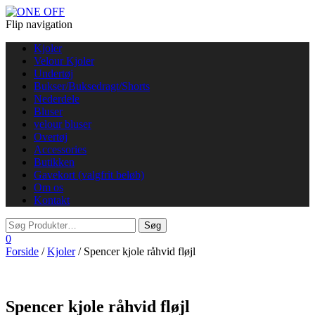
Flip navigation
Kjoler
Velour Kjoler
Undertøj
Bukser/Buksedragt/Shorts
Nederdele
Bluser
velour bluser
Overtøj
Accessories
Butikken
Gavekort (valgfrit beløb)
Om os
Kontakt
0
Forside
/
Kjoler
/ Spencer kjole råhvid fløjl
Spencer kjole råhvid fløjl