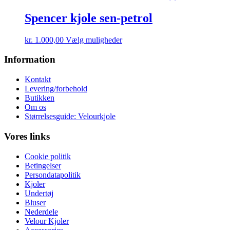
har
på
flere
Spencer kjole sen-petrol
varesiden
varianter.
Mulighederne
Dette
kr.
1.000,00
Vælg muligheder
kan
vare
vælges
har
Information
på
flere
varesiden
varianter.
Kontakt
Mulighederne
Levering/forbehold
kan
Butikken
vælges
Om os
på
Størrelsesguide: Velourkjole
varesiden
Vores links
Cookie politik
Betingelser
Persondatapolitik
Kjoler
Undertøj
Bluser
Nederdele
Velour Kjoler