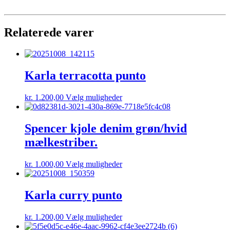
Relaterede varer
Karla terracotta punto
Dette
kr.
1.200,00
Vælg muligheder
vare
har
flere
Spencer kjole denim grøn/hvid
varianter.
mælkestriber.
Mulighederne
kan
vælges
Dette
kr.
1.000,00
Vælg muligheder
på
vare
varesiden
har
flere
Karla curry punto
varianter.
Mulighederne
Dette
kr.
1.200,00
Vælg muligheder
kan
vare
vælges