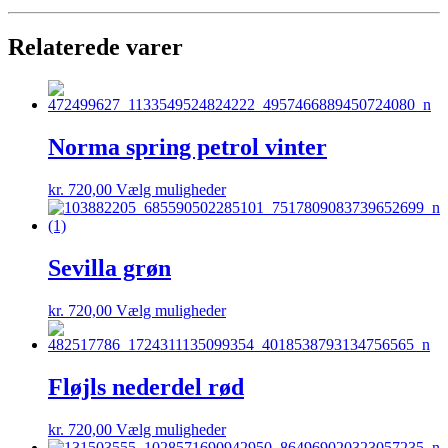
Relaterede varer
Norma spring petrol vinter
Dette
kr.
720,00
Vælg muligheder
vare
har
flere
varianter.
Sevilla grøn
Mulighederne
kan
Dette
kr.
720,00
Vælg muligheder
vælges
vare
på
har
varesiden
flere
varianter.
Fløjls nederdel rød
Mulighederne
kan
Dette
kr.
720,00
Vælg muligheder
vælges
vare