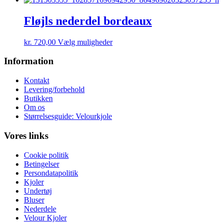
på
har
varesiden
flere
Fløjls nederdel bordeaux
varianter.
Mulighederne
Dette
kr.
720,00
Vælg muligheder
kan
vare
vælges
har
Information
på
flere
varesiden
varianter.
Kontakt
Mulighederne
Levering/forbehold
kan
Butikken
vælges
Om os
på
Størrelsesguide: Velourkjole
varesiden
Vores links
Cookie politik
Betingelser
Persondatapolitik
Kjoler
Undertøj
Bluser
Nederdele
Velour Kjoler