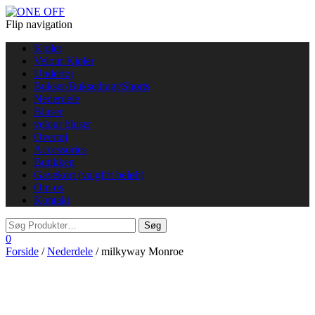
Flip navigation
Kjoler
Velour Kjoler
Undertøj
Bukser/Buksedragt/Shorts
Nederdele
Bluser
velour bluser
Overtøj
Accessories
Butikken
Gavekort (valgfrit beløb)
Om os
Kontakt
0
Forside
/
Nederdele
/ milkyway Monroe