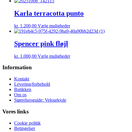
vare
har
flere
Karla terracotta punto
varianter.
Mulighederne
Dette
kr.
1.200,00
Vælg muligheder
kan
vare
vælges
har
på
flere
Spencer pink fløjl
varesiden
varianter.
Mulighederne
Dette
kr.
1.000,00
Vælg muligheder
kan
vare
vælges
har
Information
på
flere
varesiden
varianter.
Kontakt
Mulighederne
Levering/forbehold
kan
Butikken
vælges
Om os
på
Størrelsesguide: Velourkjole
varesiden
Vores links
Cookie politik
Betingelser