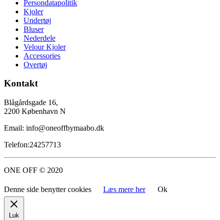
Persondatapolitik
Kjoler
Undertøj
Bluser
Nederdele
Velour Kjoler
Accessories
Overtøj
Kontakt
Blågårdsgade 16,
2200 København N
Email: info@oneoffbymaabo.dk
Telefon:24257713
ONE OFF © 2020
Denne side benytter cookies
Læs mere her
Ok
Luk