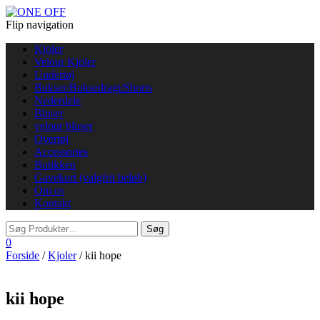
Flip navigation
Kjoler
Velour Kjoler
Undertøj
Bukser/Buksedragt/Shorts
Nederdele
Bluser
velour bluser
Overtøj
Accessories
Butikken
Gavekort (valgfrit beløb)
Om os
Kontakt
0
Forside
/
Kjoler
/ kii hope
kii hope