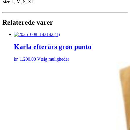
size
L, M, S, XL
Relaterede varer
Karla efterårs grøn punto
Dette
kr.
1.200,00
Vælg muligheder
vare
har
flere
varianter.
Mulighederne
kan
vælges
på
varesiden