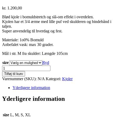
kr.
1.200,00
Blød kjole i bomuldstretch og slå-om effekt i overdelen.
Kjolen har et 3/4 ærme med lille puf ved skulderen og bindebånd i
taljen.
Super anvendelig til hverdag og fest.
Materiale: 1o0% Bomuld
Anbefalet vask: max 30 grader.
Mål i str. M fra skulder: Længde 105cm
size
Ryd
Karla
efterårs
Tilføj til kurv
blossom
Varenummer (SKU):
N/A
Kategori:
Kjoler
antal
Yderligere information
Yderligere information
size
L, M, S, XL