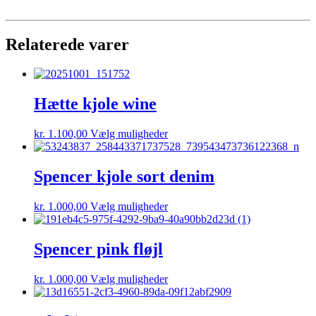
Relaterede varer
Hætte kjole wine
Dette
kr.
1.100,00
Vælg muligheder
vare
har
flere
Spencer kjole sort denim
varianter.
Mulighederne
Dette
kr.
1.000,00
Vælg muligheder
kan
vare
vælges
har
på
flere
Spencer pink fløjl
varesiden
varianter.
Mulighederne
Dette
kr.
1.000,00
Vælg muligheder
kan
vare
vælges
har
på