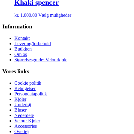
flere
Khaki spencer
varesiden
varianter.
Mulighederne
Dette
kr.
1.000,00
Vælg muligheder
kan
vare
vælges
har
Information
på
flere
varesiden
varianter.
Kontakt
Mulighederne
Levering/forbehold
kan
Butikken
vælges
Om os
på
Størrelsesguide: Velourkjole
varesiden
Vores links
Cookie politik
Betingelser
Persondatapolitik
Kjoler
Undertøj
Bluser
Nederdele
Velour Kjoler
Accessories
Overtøj