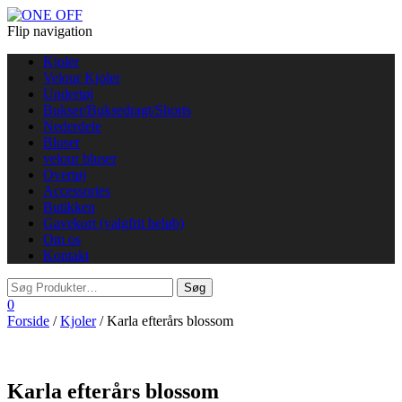
Flip navigation
Kjoler
Velour Kjoler
Undertøj
Bukser/Buksedragt/Shorts
Nederdele
Bluser
velour bluser
Overtøj
Accessories
Butikken
Gavekort (valgfrit beløb)
Om os
Kontakt
0
Forside
/
Kjoler
/ Karla efterårs blossom
Karla efterårs blossom