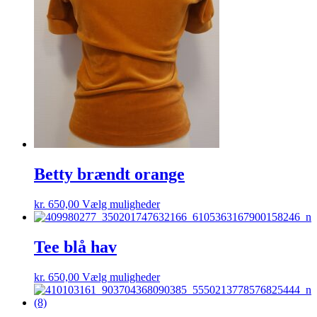
på
varesiden
Betty brændt orange
Dette
kr.
650,00
Vælg muligheder
vare
har
flere
Tee blå hav
varianter.
Mulighederne
Dette
kr.
650,00
Vælg muligheder
kan
vare
vælges
har
på
flere