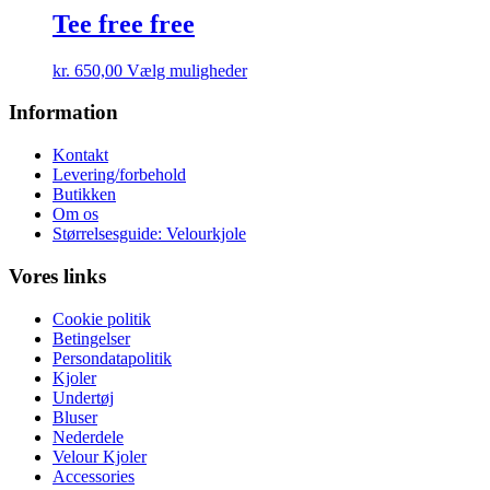
varesiden
varianter.
Tee free free
Mulighederne
kan
Dette
kr.
650,00
Vælg muligheder
vælges
vare
på
har
Information
varesiden
flere
varianter.
Kontakt
Mulighederne
Levering/forbehold
kan
Butikken
vælges
Om os
på
Størrelsesguide: Velourkjole
varesiden
Vores links
Cookie politik
Betingelser
Persondatapolitik
Kjoler
Undertøj
Bluser
Nederdele
Velour Kjoler
Accessories