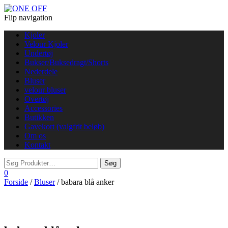
Flip navigation
Kjoler
Velour Kjoler
Undertøj
Bukser/Buksedragt/Shorts
Nederdele
Bluser
velour bluser
Overtøj
Accessories
Butikken
Gavekort (valgfrit beløb)
Om os
Kontakt
0
Forside
/
Bluser
/ babara blå anker