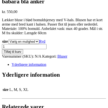
babara blå anker
kr.
550,00
Lækker bluse i blød bomuldsjersey med V-hals. Blusen har et kort
ærme med bred kant i halsen. Passer flot til jeans eller nederdel.
Materiale: 100% bomuld. Anbefalet vask: max 40 grader. Mål i str.
M fra skulder: Længde 60cm
size
Ryd
babara
blå
Tilføj til kurv
anker
Varenummer (SKU):
N/A
Kategori:
Bluser
antal
Yderligere information
Yderligere information
size
L, M, S, XL
Relaterede varer