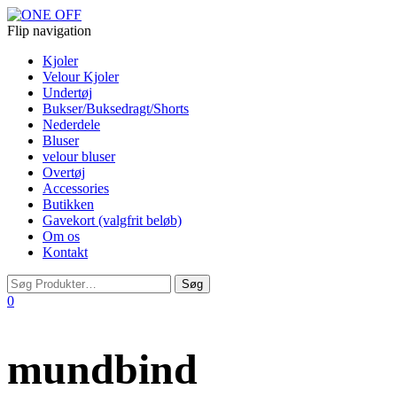
Flip navigation
Kjoler
Velour Kjoler
Undertøj
Bukser/Buksedragt/Shorts
Nederdele
Bluser
velour bluser
Overtøj
Accessories
Butikken
Gavekort (valgfrit beløb)
Om os
Kontakt
0
mundbind