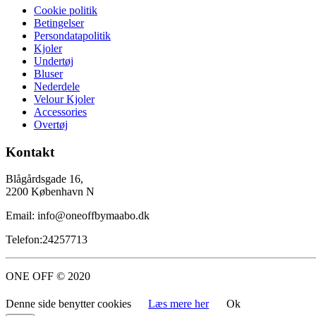
Cookie politik
Betingelser
Persondatapolitik
Kjoler
Undertøj
Bluser
Nederdele
Velour Kjoler
Accessories
Overtøj
Kontakt
Blågårdsgade 16,
2200 København N
Email: info@oneoffbymaabo.dk
Telefon:24257713
ONE OFF © 2020
Denne side benytter cookies
Læs mere her
Ok