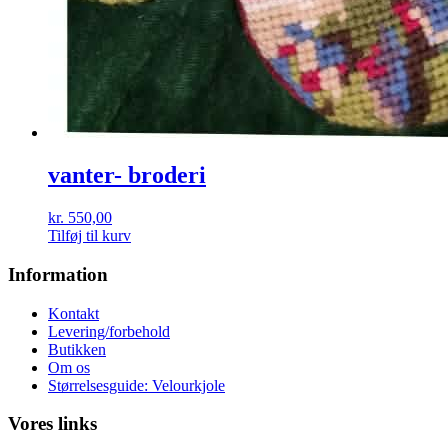
vanter- broderi
kr.
550,00
Tilføj til kurv
Information
Kontakt
Levering/forbehold
Butikken
Om os
Størrelsesguide: Velourkjole
Vores links